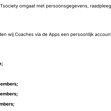
FITsociety omgaat met persoonsgegevens, raadplee
eden wij Coaches via de Apps een persoonlijk acco
e;
Members;
Members;
embers;