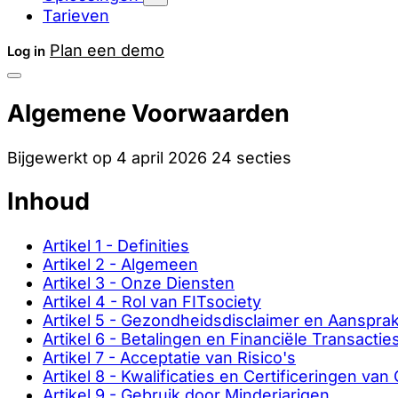
Tarieven
Plan een demo
Log in
Algemene Voorwaarden
Bijgewerkt op 4 april 2026
24 secties
Inhoud
Artikel 1 - Definities
Artikel 2 - Algemeen
Artikel 3 - Onze Diensten
Artikel 4 - Rol van FITsociety
Artikel 5 - Gezondheidsdisclaimer en Aanspra
Artikel 6 - Betalingen en Financiële Transactie
Artikel 7 - Acceptatie van Risico's
Artikel 8 - Kwalificaties en Certificeringen va
Artikel 9 - Gebruik door Minderjarigen