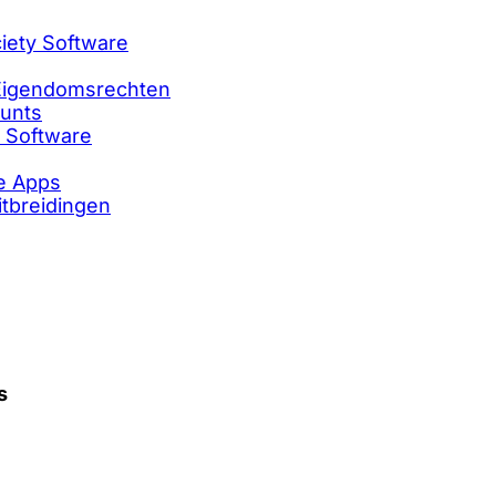
ciety Software
e Eigendomsrechten
ounts
e Software
le Apps
itbreidingen
s