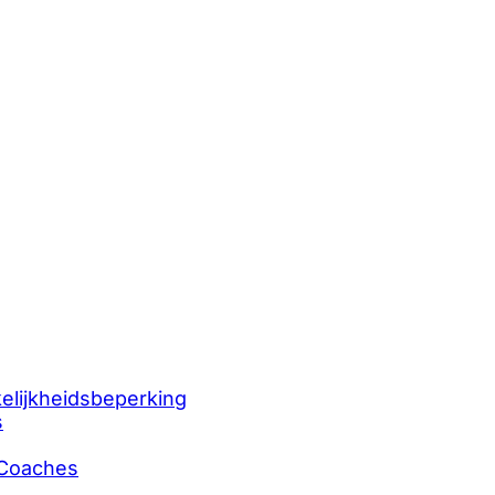
kelijkheidsbeperking
s
n Coaches