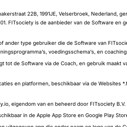
makerstraat 22B, 1991JE, Velserbroek, Nederland, g
FITsociety is de aanbieder van de Software en ge
 of ander type gebruiker die de Software van FITsoc
rainingsprogramma’s, voedingsschema’s, en coaching
jgt tot de Software via de Coach, en gebruik maakt
ies en platformen, beschikbaar via de Websites *.fit
ety.io, eigendom van en beheerd door FITsociety B.V.
schikbaar in de Apple App Store en Google Play Stor
n uitgegeven app die onder naam en logo van de Co