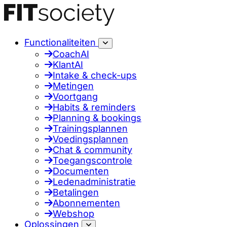
Functionaliteiten
CoachAI
KlantAI
Intake & check-ups
Metingen
Voortgang
Habits & reminders
Planning & bookings
Trainingsplannen
Voedingsplannen
Chat & community
Toegangscontrole
Documenten
Ledenadministratie
Betalingen
Abonnementen
Webshop
Oplossingen