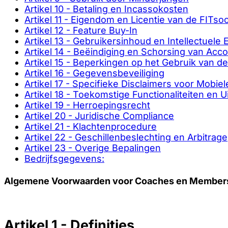
Artikel 10 - Betaling en Incassokosten
Artikel 11 - Eigendom en Licentie van de FITso
Artikel 12 - Feature Buy-In
Artikel 13 - Gebruikersinhoud en Intellectuel
Artikel 14 - Beëindiging en Schorsing van Acc
Artikel 15 - Beperkingen op het Gebruik van d
Artikel 16 - Gegevensbeveiliging
Artikel 17 - Specifieke Disclaimers voor Mobie
Artikel 18 - Toekomstige Functionaliteiten en U
Artikel 19 - Herroepingsrecht
Artikel 20 - Juridische Compliance
Artikel 21 - Klachtenprocedure
Artikel 22 - Geschillenbeslechting en Arbitrage
Artikel 23 - Overige Bepalingen
Bedrijfsgegevens:
Algemene Voorwaarden voor Coaches en Member
Artikel 1 - Definities