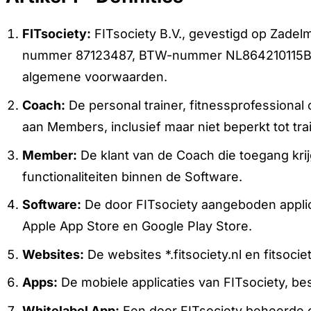
FITsociety:
FITsociety B.V., gevestigd op Zadel
nummer 87123487, BTW-nummer NL864210115B01. 
algemene voorwaarden.
Coach:
De personal trainer, fitnessprofessional
aan Members, inclusief maar niet beperkt tot t
Member:
De klant van de Coach die toegang kri
functionaliteiten binnen de Software.
Software:
De door FITsociety aangeboden applicat
Apple App Store en Google Play Store.
Websites:
De websites *.fitsociety.nl en fitsoci
Apps:
De mobiele applicaties van FITsociety, be
Whitelabel App:
Een door FITsociety beheerde e