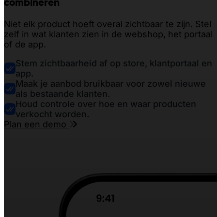
combineren
Niet elk product hoeft overal zichtbaar te zijn. Stel
zelf in wat klanten zien in de webshop, het portaal
of de app.
Stem zichtbaarheid af op store, klantportaal en
app.
Maak je aanbod bruikbaar voor zowel nieuwe
als bestaande klanten.
Houd controle over hoe en waar producten
verkocht worden.
Plan een demo