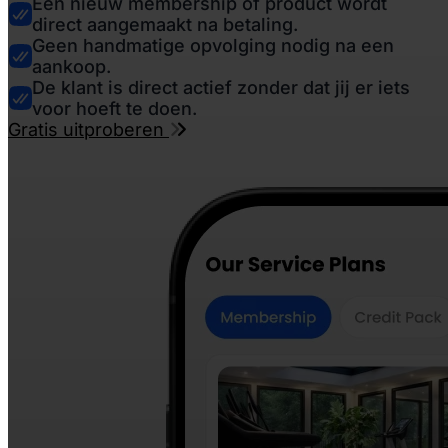
Een nieuw membership of product wordt
direct aangemaakt na betaling.
Geen handmatige opvolging nodig na een
aankoop.
De klant is direct actief zonder dat jij er iets
voor hoeft te doen.
Gratis uitproberen