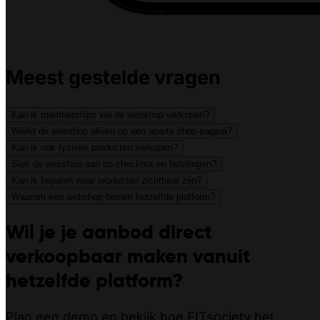
Meest gestelde vragen
Kan ik memberships via de webshop verkopen?
Werkt de webshop alleen op een aparte shop-pagina?
Kan ik ook fysieke producten verkopen?
Sluit de webshop aan op checkout en betalingen?
Kan ik bepalen waar producten zichtbaar zijn?
Waarom een webshop binnen hetzelfde platform?
Wil je je aanbod direct
verkoopbaar maken vanuit
hetzelfde platform?
Plan een demo en bekijk hoe FITsociety het