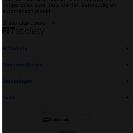
koopproces voor jouw klanten eenvoudig en
automatisch maakt.
Gratis uitproberen
FITsociety
Functionaliteiten
Oplossingen
Tools
Taal
Nederlands
Volg ons