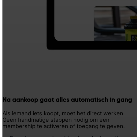
Na aankoop gaat alles automatisch in gang
Als iemand iets koopt, moet het direct werken.
Geen handmatige stappen nodig om een
membership te activeren of toegang te geven.