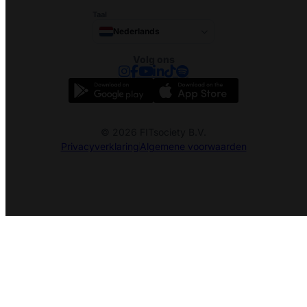
Taal
Nederlands
Volg ons
© 2026 FITsociety B.V.
Privacyverklaring
Algemene voorwaarden