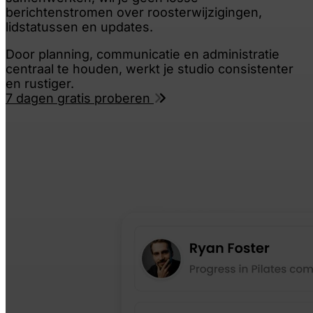
berichtenstromen over roosterwijzigingen,
lidstatussen en updates.
Door planning, communicatie en administratie
centraal te houden, werkt je studio consistenter
en rustiger.
7 dagen gratis proberen