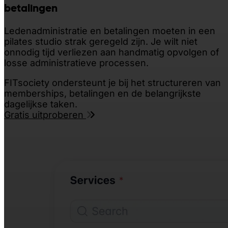
betalingen
Ledenadministratie en betalingen moeten in een
pilates studio strak geregeld zijn. Je wilt niet
onnodig tijd verliezen aan handmatig opvolgen of
losse administratieve processen.
FITsociety ondersteunt je bij het structureren van
memberships, betalingen en de belangrijkste
dagelijkse taken.
Gratis uitproberen