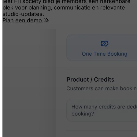
Met FITsociety bied je members één herkenbare
plek voor planning, communicatie en relevante
studio-updates.
Plan een demo