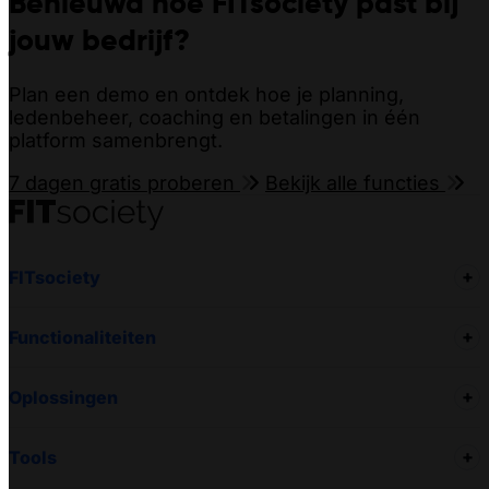
Benieuwd hoe FITsociety past bij
jouw bedrijf?
Plan een demo en ontdek hoe je planning,
ledenbeheer, coaching en betalingen in één
platform samenbrengt.
7 dagen gratis proberen
Bekijk alle functies
FITsociety
Functionaliteiten
Oplossingen
Tools