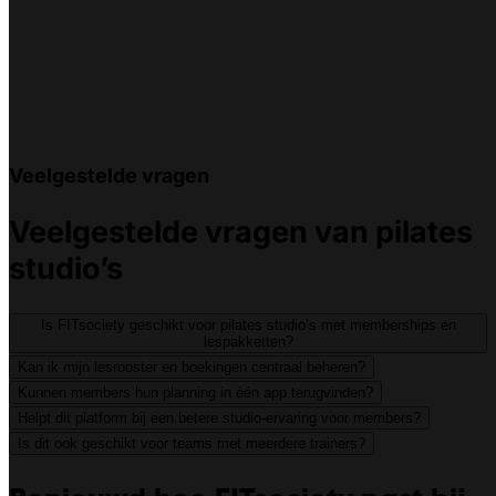
Veelgestelde vragen
Veelgestelde vragen van pilates
studio’s
Is FITsociety geschikt voor pilates studio’s met memberships en
lespakketten?
Kan ik mijn lesrooster en boekingen centraal beheren?
Kunnen members hun planning in één app terugvinden?
Helpt dit platform bij een betere studio-ervaring voor members?
Is dit ook geschikt voor teams met meerdere trainers?