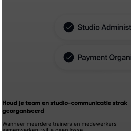
Houd je team en studio-communicatie strak
georganiseerd
Wanneer meerdere trainers en medewerkers
samenwerken, wil je geen losse