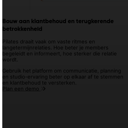
Bouw aan klantbehoud en terugkerende
betrokkenheid
Pilates draait vaak om vaste ritmes en
langetermijnrelaties. Hoe beter je members
begeleidt en informeert, hoe sterker die relatie
wordt.
Gebruik het platform om communicatie, planning
en studio-ervaring beter op elkaar af te stemmen
en klantbehoud te versterken.
Plan een demo