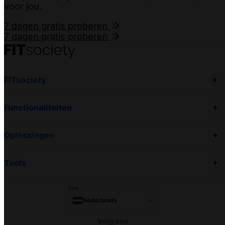
voor jou.
7 dagen gratis proberen
7 dagen gratis proberen
FITsociety
Functionaliteiten
Oplossingen
Tools
Taal
Nederlands
Volg ons