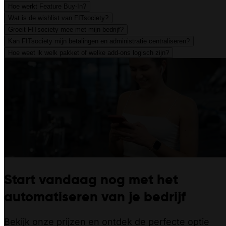
Hoe werkt Feature Buy-In?
Wat is de wishlist van FITsociety?
Groeit FITsociety mee met mijn bedrijf?
Kan FITsociety mijn betalingen en administratie centraliseren?
Hoe weet ik welk pakket of welke add-ons logisch zijn?
Start vandaag nog met het
automatiseren van je bedrijf
Bekijk onze prijzen en ontdek de perfecte optie