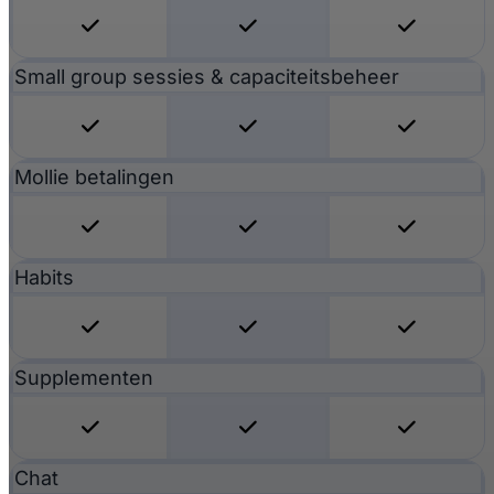
Small group sessies & capaciteitsbeheer
Mollie betalingen
Habits
Supplementen
Chat