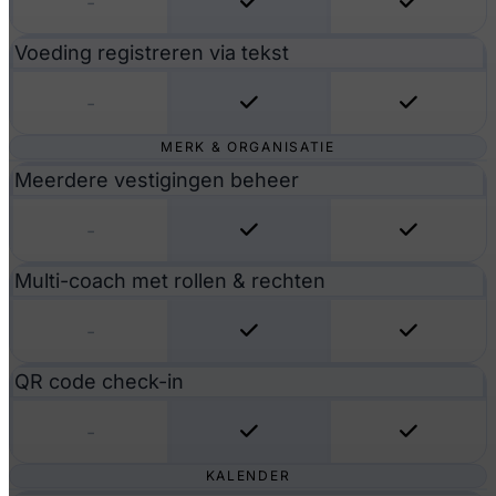
-
Voeding registreren via tekst
-
MERK & ORGANISATIE
Meerdere vestigingen beheer
-
Multi-coach met rollen & rechten
-
QR code check-in
-
KALENDER