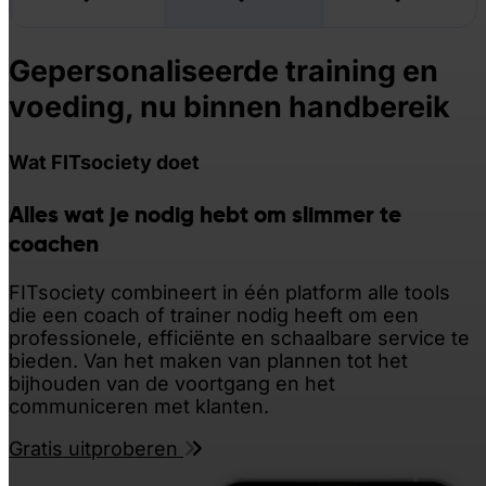
Gepersonaliseerde training en
voeding, nu binnen
handbereik
Wat FITsociety doet
Alles wat je nodig hebt om slimmer
te
coachen
FITsociety combineert in één platform alle tools
die een coach of trainer nodig heeft om een ​​
professionele, efficiënte en schaalbare service te
bieden. Van het maken van plannen tot het
bijhouden van de voortgang en het
communiceren met klanten.
Gratis uitproberen