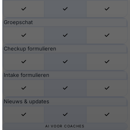
Groepschat
Checkup formulieren
Intake formulieren
Nieuws & updates
AI VOOR COACHES