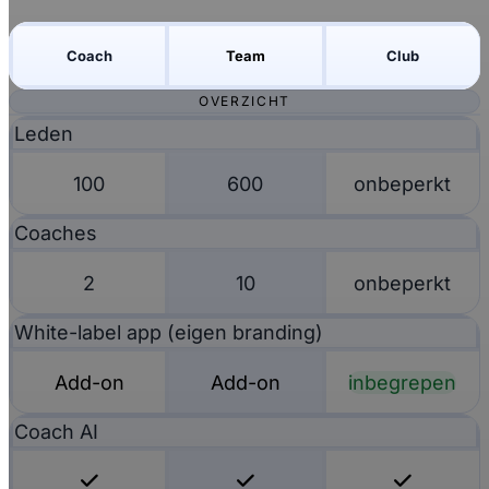
Coach
Team
Club
OVERZICHT
Leden
100
600
onbeperkt
Coaches
2
10
onbeperkt
White-label app (eigen branding)
Add-on
Add-on
inbegrepen
Coach AI