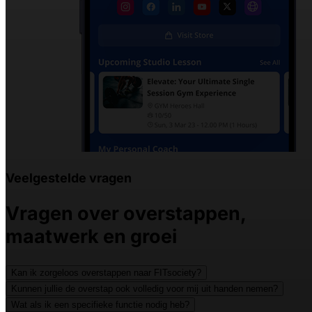
Veelgestelde vragen
Vragen over overstappen,
maatwerk en
groei
Kan ik zorgeloos overstappen naar FITsociety?
Kunnen jullie de overstap ook volledig voor mij uit handen nemen?
Wat als ik een specifieke functie nodig heb?