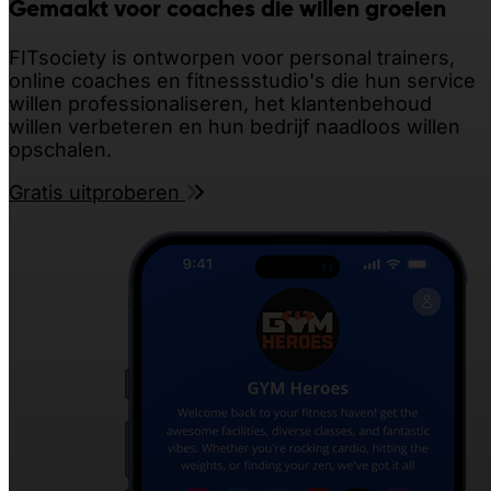
Gemaakt voor coaches die willen
groeien
FITsociety is ontworpen voor personal trainers,
online coaches en fitnessstudio's die hun service
willen professionaliseren, het klantenbehoud
willen verbeteren en hun bedrijf naadloos willen
opschalen.
Gratis uitproberen