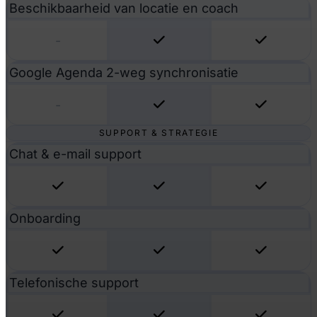
Beschikbaarheid van locatie en coach
-
Google Agenda 2-weg synchronisatie
-
SUPPORT & STRATEGIE
Chat & e-mail support
Onboarding
Telefonische support