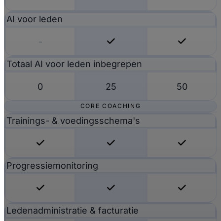
AI voor leden
-
Totaal AI voor leden inbegrepen
0
25
50
CORE COACHING
Trainings- & voedingsschema's
Progressiemonitoring
Ledenadministratie & facturatie