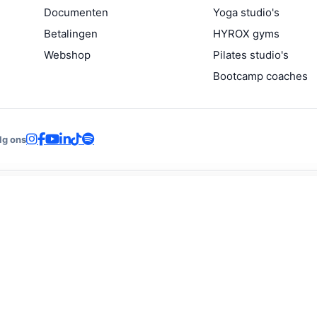
Documenten
Yoga studio's
Betalingen
HYROX gyms
Webshop
Pilates studio's
Bootcamp coaches
lg ons
Begeleiding
Studio's
Coaching
Gyms & perf
Intake & check-ups
Boutique studio's
Planning & bookings
Sportscho
Metingen
Trainingsplannen
Yoga studio's
CrossFit-
Voortgang
Voedingsplannen
Pilates studio's
HYROX g
Habits & reminders
Chat & community