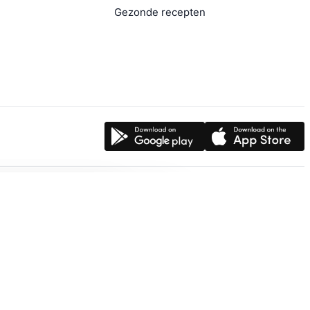
Gezonde recepten
ormance
Bedrijfsvoering
len
Toegangscontrole
Documenten
boxen
Ledenadministratie
yms
Betalingen
Abonnementen
Webshop