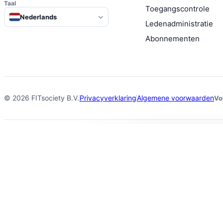
Taal
Toegangscontrole
Nederlands
Ledenadministratie
Abonnementen
© 2026 FITsociety B.V.
Privacyverklaring
Algemene voorwaarden
Vo
AI
Coaches
CoachAI
Personal Trainers
KlantAI
Online Coaches
Bootcamp coaches