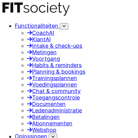
Functionaliteiten
CoachAI
KlantAI
Intake & check-ups
Metingen
Voortgang
Habits & reminders
Planning & bookings
Trainingsplannen
Voedingsplannen
Chat & community
Toegangscontrole
Documenten
Ledenadministratie
Betalingen
Abonnementen
Webshop
Oplossingen