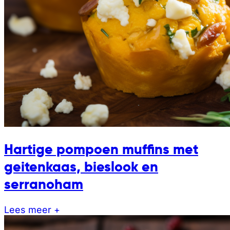
Hartige pompoen muffins met
geitenkaas, bieslook en
serranoham
Lees meer +