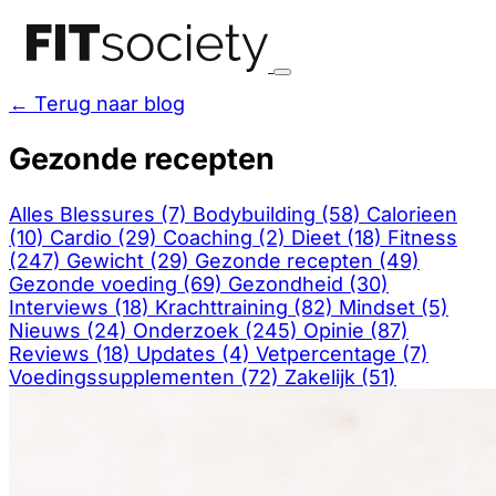
← Terug naar blog
Gezonde recepten
Alles
Blessures (7)
Bodybuilding (58)
Calorieen
(10)
Cardio (29)
Coaching (2)
Dieet (18)
Fitness
(247)
Gewicht (29)
Gezonde recepten (49)
Gezonde voeding (69)
Gezondheid (30)
Interviews (18)
Krachttraining (82)
Mindset (5)
Nieuws (24)
Onderzoek (245)
Opinie (87)
Reviews (18)
Updates (4)
Vetpercentage (7)
Voedingssupplementen (72)
Zakelijk (51)