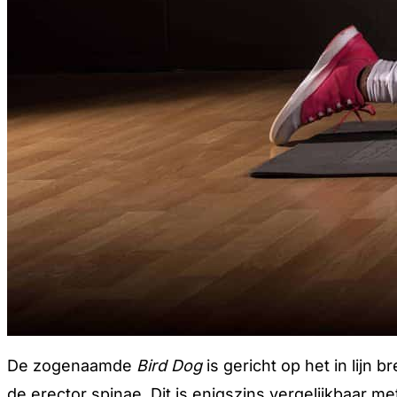
De zogenaamde
Bird Dog
is gericht op het in lijn
de erector spinae. Dit is enigszins vergelijkbaar m