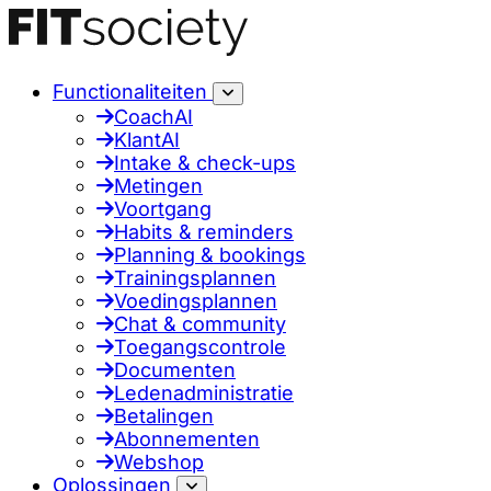
Functionaliteiten
CoachAI
KlantAI
Intake & check-ups
Metingen
Voortgang
Habits & reminders
Planning & bookings
Trainingsplannen
Voedingsplannen
Chat & community
Toegangscontrole
Documenten
Ledenadministratie
Betalingen
Abonnementen
Webshop
Oplossingen