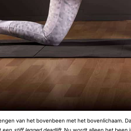
 brengen van het bovenbeen met het bovenlichaam. Dat
et een
stiff legged deadlift
. Nu wordt alleen het been i