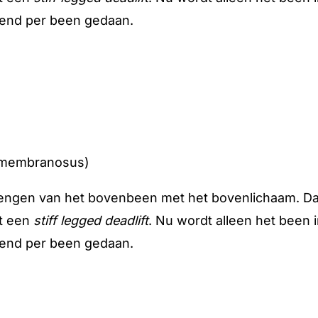
lend per been gedaan.
mimembranosus)
 brengen van het bovenbeen met het bovenlichaam. Dat
et een
stiff legged deadlift
. Nu wordt alleen het been i
lend per been gedaan.