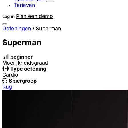
Tarieven
Plan een demo
Log in
Oefeningen
/
Superman
Superman
beginner
Moeilijkheidsgraad
Type oefening
Cardio
Spiergroep
Rug