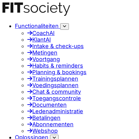
Functionaliteiten
CoachAI
KlantAI
Intake & check-ups
Metingen
Voortgang
Habits & reminders
Planning & bookings
Trainingsplannen
Voedingsplannen
Chat & community
Toegangscontrole
Documenten
Ledenadministratie
Betalingen
Abonnementen
Webshop
Oplossingen