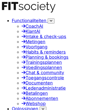
Functionaliteiten
CoachAI
KlantAI
Intake & check-ups
Metingen
Voortgang
Habits & reminders
Planning & bookings
Trainingsplannen
Voedingsplannen
Chat & community
Toegangscontrole
Documenten
Ledenadministratie
Betalingen
Abonnementen
Webshop
Oplossingen