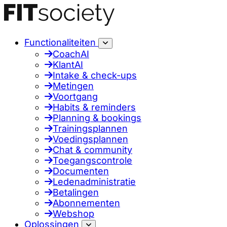
Functionaliteiten
CoachAI
KlantAI
Intake & check-ups
Metingen
Voortgang
Habits & reminders
Planning & bookings
Trainingsplannen
Voedingsplannen
Chat & community
Toegangscontrole
Documenten
Ledenadministratie
Betalingen
Abonnementen
Webshop
Oplossingen