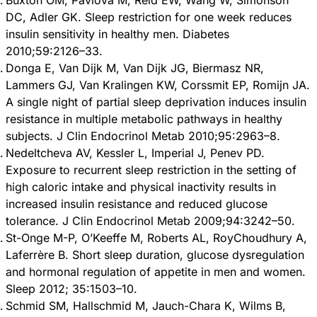
DC, Adler GK. Sleep restriction for one week reduces
insulin sensitivity in healthy men. Diabetes
2010;59:2126–33.
Donga E, Van Dijk M, Van Dijk JG, Biermasz NR,
Lammers GJ, Van Kralingen KW, Corssmit EP, Romijn JA.
A single night of partial sleep deprivation induces insulin
resistance in multiple metabolic pathways in healthy
subjects. J Clin Endocrinol Metab 2010;95:2963–8.
Nedeltcheva AV, Kessler L, Imperial J, Penev PD.
Exposure to recurrent sleep restriction in the setting of
high caloric intake and physical inactivity results in
increased insulin resistance and reduced glucose
tolerance. J Clin Endocrinol Metab 2009;94:3242–50.
St-Onge M-P, O’Keeffe M, Roberts AL, RoyChoudhury A,
Laferrère B. Short sleep duration, glucose dysregulation
and hormonal regulation of appetite in men and women.
Sleep 2012; 35:1503–10.
Schmid SM, Hallschmid M, Jauch-Chara K, Wilms B,