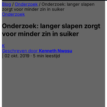
Blog
/
Onderzoek
/
Onderzoek: langer slapen
zorgt voor minder zin in suiker
Onderzoek
Onderzoek: langer slapen zorgt
voor minder zin in suiker
K
Geschreven door
Kenneth Nwosu
|
02 okt. 2019
·
5 min leestijd