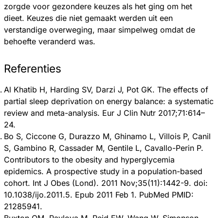
zorgde voor gezondere keuzes als het ging om het
dieet. Keuzes die niet gemaakt werden uit een
verstandige overweging, maar simpelweg omdat de
behoefte veranderd was.
Referenties
Al Khatib H, Harding SV, Darzi J, Pot GK. The effects of
partial sleep deprivation on energy balance: a systematic
review and meta-analysis. Eur J Clin Nutr 2017;71:614–
24.
Bo S, Ciccone G, Durazzo M, Ghinamo L, Villois P, Canil
S, Gambino R, Cassader M, Gentile L, Cavallo-Perin P.
Contributors to the obesity and hyperglycemia
epidemics. A prospective study in a population-based
cohort. Int J Obes (Lond). 2011 Nov;35(11):1442-9. doi:
10.1038/ijo.2011.5. Epub 2011 Feb 1. PubMed PMID:
21285941.
Buxton OM, Pavlova M, Reid EW, Wang W, Simonson