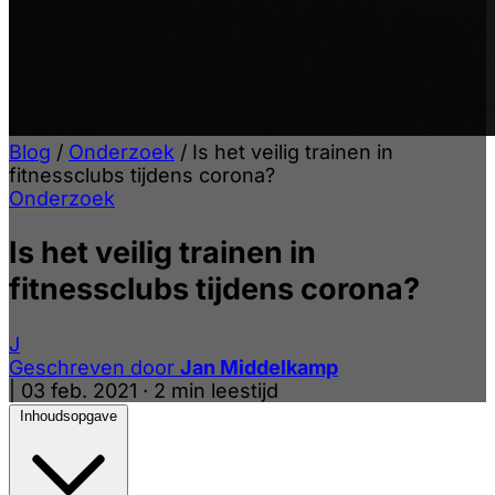
Blog
/
Onderzoek
/
Is het veilig trainen in
fitnessclubs tijdens corona?
Onderzoek
Is het veilig trainen in
fitnessclubs tijdens corona?
J
Geschreven door
Jan Middelkamp
|
03 feb. 2021
·
2 min leestijd
Inhoudsopgave