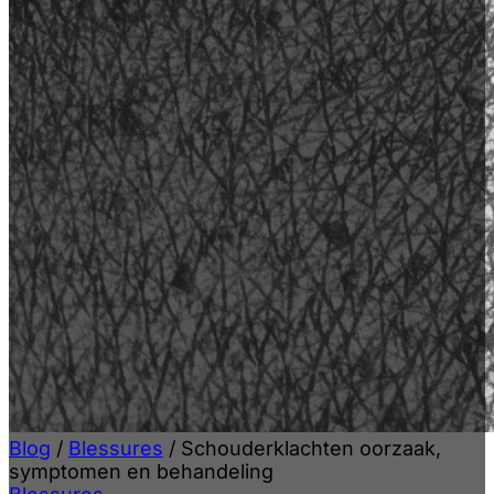
Blog
/
Blessures
/
Schouderklachten oorzaak,
symptomen en behandeling