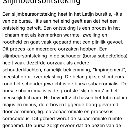
Slijmbeursontsteking
Een slijmbeursontsteking heet in het Latijn bursitis, -itis
van de bursa. -Itis aan het eind geeft aan dat het een
ontsteking betreft. Een ontsteking is een proces in het
lichaam met als kenmerken warmte, zwelling en
roodheid en gaat vaak gepaard met een pijnlijk gevoel.
Dit proces kan meerdere oorzaken hebben. Een
slijmbeursontsteking in de schouder (bursa subdeltoïdea)
heeft vaak dezelfde oorzaak als andere
schouderklachten, namelijk beklemming, "Impingement",
meestal door overbelasting. De belangrijkste slijmbeurs
rond het schoudergewricht is de bursa subacromialis. De
bursa subacromialis is de grootste 'slijmbeurs' in het
menselijk lichaam. Hij bevindt zich tussen het tuberculum
majus en minus, de erboven liggende boog gevormd
door acromion, lig. coracoacromiale en processus
coracoideus. Dit gebied wordt de subacromiale ruimte
genoemd. De bursa zorgt ervoor dat de pezen van de