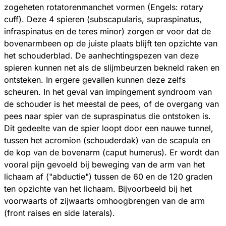
zogeheten rotatorenmanchet vormen (Engels: rotary
cuff). Deze 4 spieren (subscapularis, supraspinatus,
infraspinatus en de teres minor) zorgen er voor dat de
bovenarmbeen op de juiste plaats blijft ten opzichte van
het schouderblad. De aanhechtingspezen van deze
spieren kunnen net als de slijmbeurzen bekneld raken en
ontsteken. In ergere gevallen kunnen deze zelfs
scheuren. In het geval van impingement syndroom van
de schouder is het meestal de pees, of de overgang van
pees naar spier van de supraspinatus die ontstoken is.
Dit gedeelte van de spier loopt door een nauwe tunnel,
tussen het acromion (schouderdak) van de scapula en
de kop van de bovenarm (caput humerus). Er wordt dan
vooral pijn gevoeld bij beweging van de arm van het
lichaam af ("abductie") tussen de 60 en de 120 graden
ten opzichte van het lichaam. Bijvoorbeeld bij het
voorwaarts of zijwaarts omhoogbrengen van de arm
(front raises en side laterals).