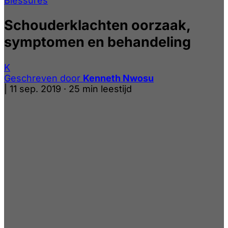
Blessures
Schouderklachten oorzaak,
symptomen en behandeling
K
Geschreven door
Kenneth Nwosu
|
11 sep. 2019
·
25 min leestijd