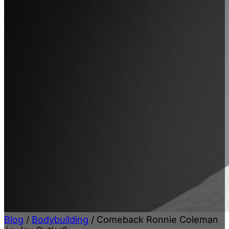
Blog
/
Bodybuilding
/
Comeback Ronnie Coleman