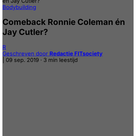
én Jay Cutler?
Bodybuilding
Comeback Ronnie Coleman én
Jay Cutler?
R
Geschreven door
Redactie FITsociety
|
09 sep. 2019
·
3 min leestijd