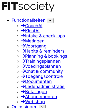
Functionaliteiten
CoachAI
KlantAI
Intake & check-ups
Metingen
Voortgang
Habits & reminders
Planning & bookings
Trainingsplannen
Voedingsplannen
Chat & community
Toegangscontrole
Documenten
Ledenadministratie
Betalingen
Abonnementen
Webshop
Oplossingen