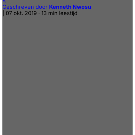
K
Geschreven door
Kenneth Nwosu
|
07 okt. 2019
·
13 min leestijd