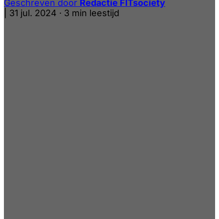
Geschreven door
Redactie FITsociety
|
31 jul. 2024
·
3 min leestijd