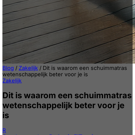
Blog
/
Zakelijk
/
Dit is waarom een schuimmatras
wetenschappelijk beter voor je is
Zakelijk
Dit is waarom een schuimmatras
wetenschappelijk beter voor je
is
R