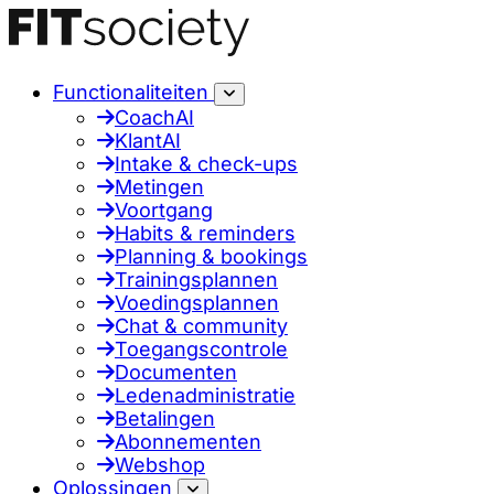
Functionaliteiten
CoachAI
KlantAI
Intake & check-ups
Metingen
Voortgang
Habits & reminders
Planning & bookings
Trainingsplannen
Voedingsplannen
Chat & community
Toegangscontrole
Documenten
Ledenadministratie
Betalingen
Abonnementen
Webshop
Oplossingen