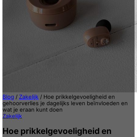
Blog
/
Zakelijk
/
Hoe prikkelgevoeligheid en
gehoorverlies je dagelijks leven beïnvloeden en
wat je eraan kunt doen
Zakelijk
Hoe prikkelgevoeligheid en