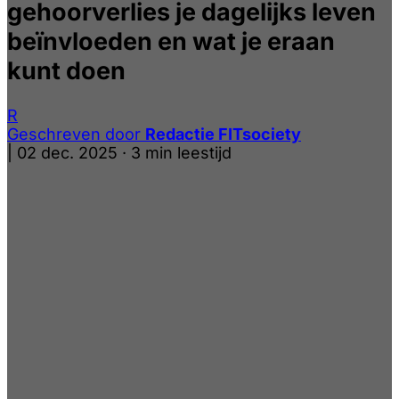
gehoorverlies je dagelijks leven
beïnvloeden en wat je eraan
kunt doen
R
Geschreven door
Redactie FITsociety
|
02 dec. 2025
·
3 min leestijd