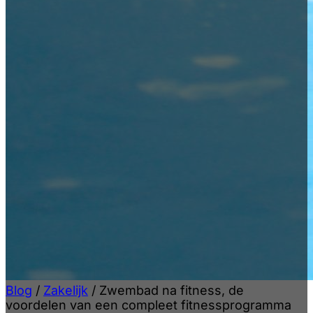
Blog
/
Zakelijk
/
Zwembad na fitness, de
voordelen van een compleet fitnessprogramma