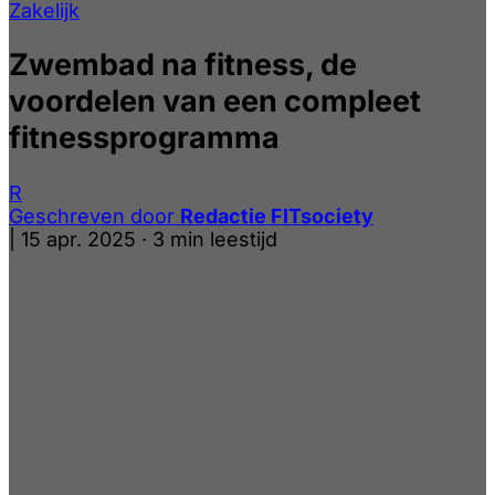
Zakelijk
Zwembad na fitness, de
voordelen van een compleet
fitnessprogramma
R
Geschreven door
Redactie FITsociety
|
15 apr. 2025
·
3 min leestijd