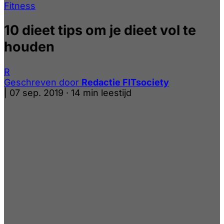
Fitness
10 dieet tips om je dieet vol te
houden
R
Geschreven door
Redactie FITsociety
|
07 sep. 2019
·
14 min leestijd