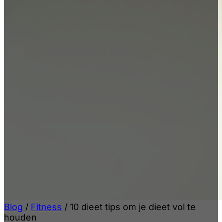
Blog
/
Fitness
/
10 dieet tips om je dieet vol te
houden