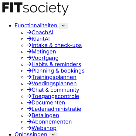
Functionaliteiten
CoachAI
KlantAI
Intake & check-ups
Metingen
Voortgang
Habits & reminders
Planning & bookings
Trainingsplannen
Voedingsplannen
Chat & community
Toegangscontrole
Documenten
Ledenadministratie
Betalingen
Abonnementen
Webshop
Oplossingen