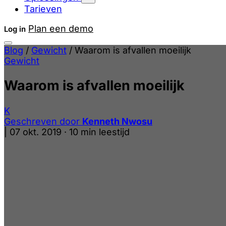
Tarieven
Plan een demo
Log in
Blog
/
Gewicht
/
Waarom is afvallen moeilijk
Gewicht
Waarom is afvallen moeilijk
K
Geschreven door
Kenneth Nwosu
|
07 okt. 2019
·
10 min leestijd