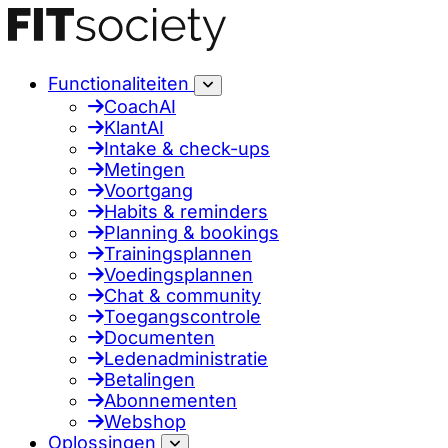
Functionaliteiten
CoachAI
KlantAI
Intake & check-ups
Metingen
Voortgang
Habits & reminders
Planning & bookings
Trainingsplannen
Voedingsplannen
Chat & community
Toegangscontrole
Documenten
Ledenadministratie
Betalingen
Abonnementen
Webshop
Oplossingen