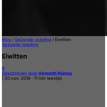
Blog
/
Gezonde voeding
/
Eiwitten
Gezonde voeding
Eiwitten
K
Geschreven door
Kenneth Nwosu
|
20 nov. 2019
·
11 min leestijd