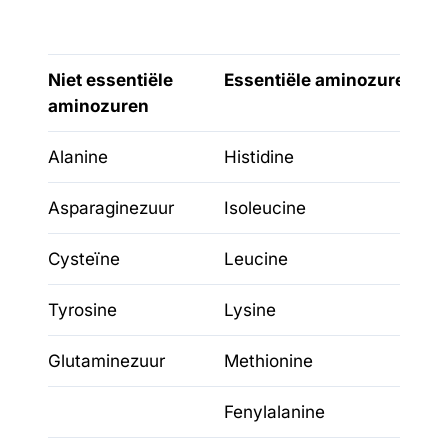
Niet essentiële
Essentiële aminozuren
aminozuren
Alanine
Histidine
Asparaginezuur
Isoleucine
Cysteïne
Leucine
Tyrosine
Lysine
Glutaminezuur
Methionine
Fenylalanine