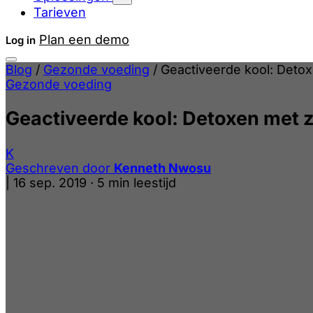
Tarieven
Plan een demo
Log in
Blog
/
Gezonde voeding
/
Geactiveerde kool: Detox
Gezonde voeding
Geactiveerde kool: Detoxen met z
K
Geschreven door
Kenneth Nwosu
|
16 sep. 2019
·
5 min leestijd