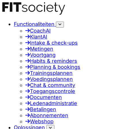
Functionaliteiten
CoachAI
KlantAI
Intake & check-ups
Metingen
Voortgang
Habits & reminders
Planning & bookings
Trainingsplannen
Voedingsplannen
Chat & community
Toegangscontrole
Documenten
Ledenadministratie
Betalingen
Abonnementen
Webshop
Oplossingen