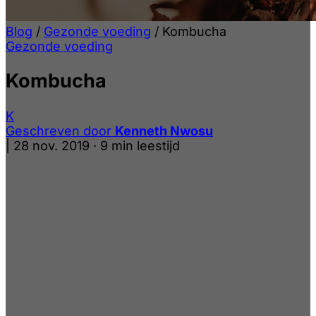
Blog
/
Gezonde voeding
/
Kombucha
Gezonde voeding
Kombucha
K
Geschreven door
Kenneth Nwosu
|
28 nov. 2019
·
9 min leestijd