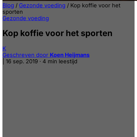
Blog
/
Gezonde voeding
/
Kop koffie voor het
sporten
Gezonde voeding
Kop koffie voor het sporten
K
Geschreven door
Koen Heijmans
|
16 sep. 2019
·
4 min leestijd