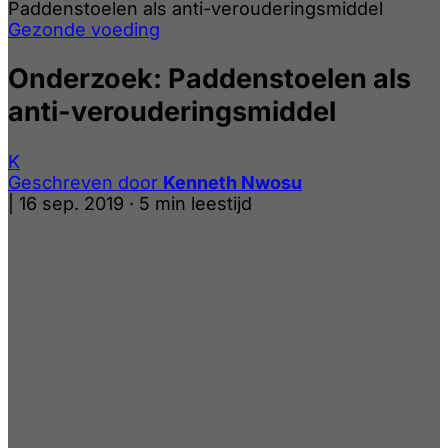
Paddenstoelen als anti-verouderingsmiddel
Gezonde voeding
Onderzoek: Paddenstoelen als
anti-verouderingsmiddel
K
Geschreven door
Kenneth Nwosu
|
16 sep. 2019
·
5 min leestijd