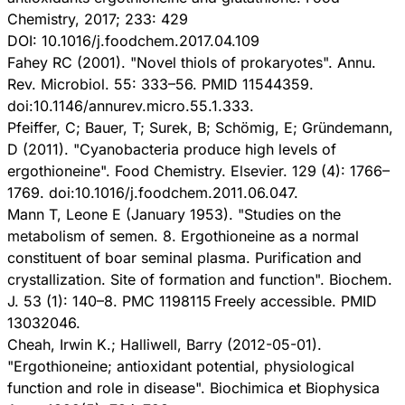
Chemistry, 2017; 233: 429
DOI: 10.1016/j.foodchem.2017.04.109
Fahey RC (2001). "Novel thiols of prokaryotes". Annu.
Rev. Microbiol. 55: 333–56. PMID 11544359.
doi:10.1146/annurev.micro.55.1.333.
Pfeiffer, C; Bauer, T; Surek, B; Schömig, E; Gründemann,
D (2011). "Cyanobacteria produce high levels of
ergothioneine". Food Chemistry. Elsevier. 129 (4): 1766–
1769. doi:10.1016/j.foodchem.2011.06.047.
Mann T, Leone E (January 1953). "Studies on the
metabolism of semen. 8. Ergothioneine as a normal
constituent of boar seminal plasma. Purification and
crystallization. Site of formation and function". Biochem.
J. 53 (1): 140–8. PMC 1198115 Freely accessible. PMID
13032046.
Cheah, Irwin K.; Halliwell, Barry (2012-05-01).
"Ergothioneine; antioxidant potential, physiological
function and role in disease". Biochimica et Biophysica