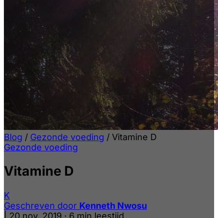
Blog
/
Gezonde voeding
/
Vitamine D
Gezonde voeding
Vitamine D
K
Geschreven door
Kenneth Nwosu
|
20 nov. 2019
·
6 min leestijd