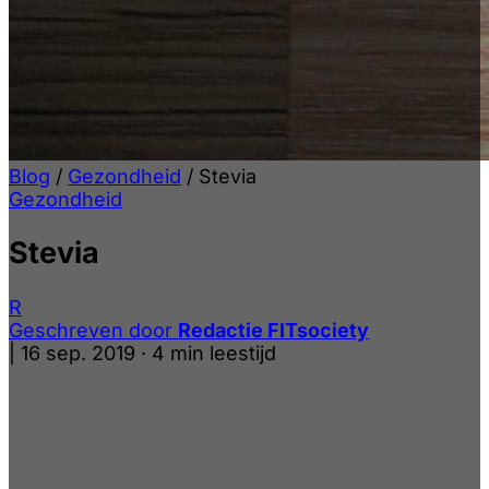
Blog
/
Gezondheid
/
Stevia
Gezondheid
Stevia
R
Geschreven door
Redactie FITsociety
|
16 sep. 2019
·
4 min leestijd