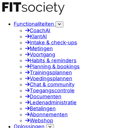
Functionaliteiten
CoachAI
KlantAI
Intake & check-ups
Metingen
Voortgang
Habits & reminders
Planning & bookings
Trainingsplannen
Voedingsplannen
Chat & community
Toegangscontrole
Documenten
Ledenadministratie
Betalingen
Abonnementen
Webshop
Oplossingen