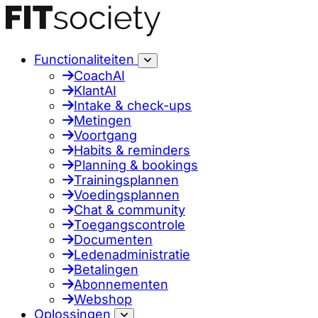
Functionaliteiten
CoachAI
KlantAI
Intake & check-ups
Metingen
Voortgang
Habits & reminders
Planning & bookings
Trainingsplannen
Voedingsplannen
Chat & community
Toegangscontrole
Documenten
Ledenadministratie
Betalingen
Abonnementen
Webshop
Oplossingen