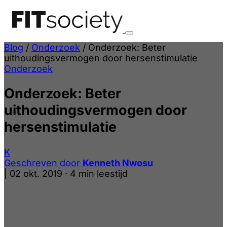
Blog
/
Onderzoek
/
Onderzoek: Beter
uithoudingsvermogen door hersenstimulatie
Onderzoek
Onderzoek: Beter
uithoudingsvermogen door
hersenstimulatie
K
Geschreven door
Kenneth Nwosu
|
02 okt. 2019
·
4 min leestijd