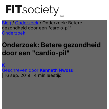
Blog
/
Onderzoek
/
Onderzoek: Betere
gezondheid door een "cardio-pil"
Onderzoek
Onderzoek: Betere gezondheid
door een "cardio-pil"
K
Geschreven door
Kenneth Nwosu
|
16 sep. 2019
·
4 min leestijd