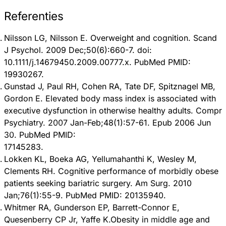
Referenties
Nilsson LG, Nilsson E. Overweight and cognition. Scand
J Psychol. 2009 Dec;50(6):660-7. doi:
10.1111/j.14679450.2009.00777.x. PubMed PMID:
19930267.
Gunstad J, Paul RH, Cohen RA, Tate DF, Spitznagel MB,
Gordon E. Elevated body mass index is associated with
executive dysfunction in otherwise healthy adults. Compr
Psychiatry. 2007 Jan-Feb;48(1):57-61. Epub 2006 Jun
30. PubMed PMID:
17145283.
Lokken KL, Boeka AG, Yellumahanthi K, Wesley M,
Clements RH. Cognitive performance of morbidly obese
patients seeking bariatric surgery. Am Surg. 2010
Jan;76(1):55-9. PubMed PMID: 20135940.
Whitmer RA, Gunderson EP, Barrett-Connor E,
Quesenberry CP Jr, Yaffe K.Obesity in middle age and