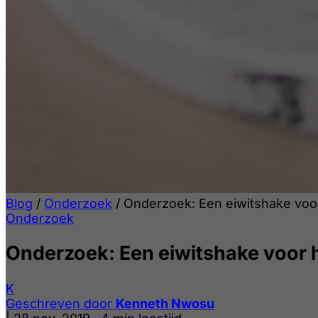
Blog
/
Onderzoek
/
Onderzoek: Een eiwitshake voor 
Onderzoek
Onderzoek: Een eiwitshake voor h
K
Geschreven door
Kenneth Nwosu