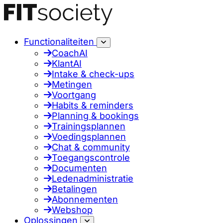
Functionaliteiten
CoachAI
KlantAI
Intake & check-ups
Metingen
Voortgang
Habits & reminders
Planning & bookings
Trainingsplannen
Voedingsplannen
Chat & community
Toegangscontrole
Documenten
Ledenadministratie
Betalingen
Abonnementen
Webshop
Oplossingen