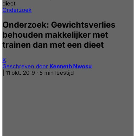
dieet
Onderzoek
Onderzoek: Gewichtsverlies
behouden makkelijker met
trainen dan met een dieet
K
Geschreven door
Kenneth Nwosu
|
11 okt. 2019
·
5 min leestijd