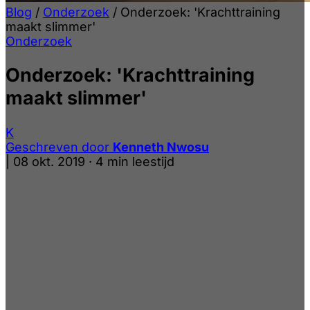
Blog
/
Onderzoek
/
Onderzoek: 'Krachttraining
maakt slimmer'
Onderzoek
Onderzoek: 'Krachttraining
maakt slimmer'
K
Geschreven door
Kenneth Nwosu
|
08 okt. 2019
·
4 min leestijd