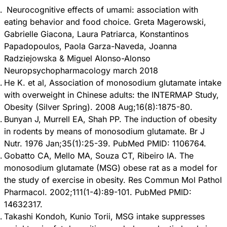
Neurocognitive effects of umami: association with
eating behavior and food choice. Greta Magerowski,
Gabrielle Giacona, Laura Patriarca, Konstantinos
Papadopoulos, Paola Garza-Naveda, Joanna
Radziejowska & Miguel Alonso-Alonso
Neuropsychopharmacology march 2018
He K. et al, Association of monosodium glutamate intake
with overweight in Chinese adults: the INTERMAP Study,
Obesity (Silver Spring). 2008 Aug;16(8):1875-80.
Bunyan J, Murrell EA, Shah PP. The induction of obesity
in rodents by means of monosodium glutamate. Br J
Nutr. 1976 Jan;35(1):25-39. PubMed PMID: 1106764.
Gobatto CA, Mello MA, Souza CT, Ribeiro IA. The
monosodium glutamate (MSG) obese rat as a model for
the study of exercise in obesity. Res Commun Mol Pathol
Pharmacol. 2002;111(1-4):89-101. PubMed PMID:
14632317.
Takashi Kondoh, Kunio Torii, MSG intake suppresses