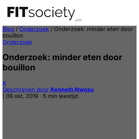
Blog
/
Onderzoek
/
Onderzoek: minder eten door
bouillon
Onderzoek
Onderzoek: minder eten door
bouillon
K
Geschreven door
Kenneth Nwosu
|
09 okt. 2019
·
5 min leestijd