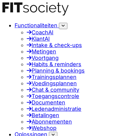
Functionaliteiten
CoachAI
KlantAI
Intake & check-ups
Metingen
Voortgang
Habits & reminders
Planning & bookings
Trainingsplannen
Voedingsplannen
Chat & community
Toegangscontrole
Documenten
Ledenadministratie
Betalingen
Abonnementen
Webshop
Oplossingen