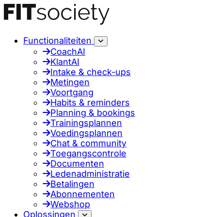
Functionaliteiten
CoachAI
KlantAI
Intake & check-ups
Metingen
Voortgang
Habits & reminders
Planning & bookings
Trainingsplannen
Voedingsplannen
Chat & community
Toegangscontrole
Documenten
Ledenadministratie
Betalingen
Abonnementen
Webshop
Oplossingen