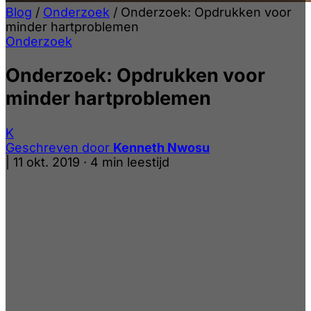
Blog
/
Onderzoek
/
Onderzoek: Opdrukken voor
minder hartproblemen
Onderzoek
Onderzoek: Opdrukken voor
minder hartproblemen
K
Geschreven door
Kenneth Nwosu
|
11 okt. 2019
·
4 min leestijd