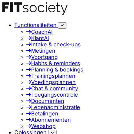
Functionaliteiten
CoachAI
KlantAI
Intake & check-ups
Metingen
Voortgang
Habits & reminders
Planning & bookings
Trainingsplannen
Voedingsplannen
Chat & community
Toegangscontrole
Documenten
Ledenadministratie
Betalingen
Abonnementen
Webshop
Oplossingen