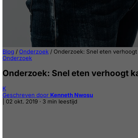
Blog
/
Onderzoek
/
Onderzoek: Snel eten verhoogt
Onderzoek
Onderzoek: Snel eten verhoogt k
K
Geschreven door
Kenneth Nwosu
|
02 okt. 2019
·
3 min leestijd