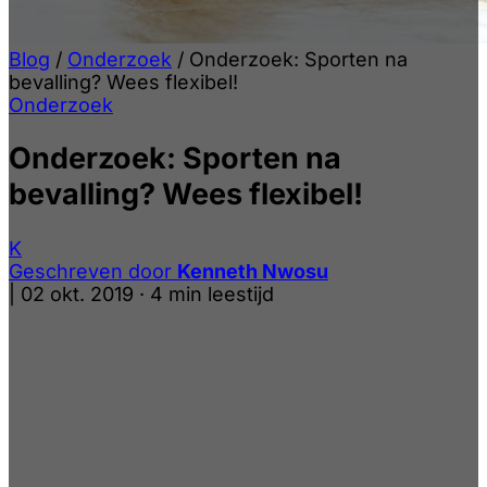
Blog
/
Onderzoek
/
Onderzoek: Sporten na
bevalling? Wees flexibel!
Onderzoek
Onderzoek: Sporten na
bevalling? Wees flexibel!
K
Geschreven door
Kenneth Nwosu
|
02 okt. 2019
·
4 min leestijd