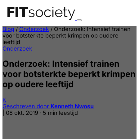
Blog
/
Onderzoek
/
Onderzoek: Intensief trainen
voor botsterkte beperkt krimpen op oudere
leeftijd
Onderzoek
Onderzoek: Intensief trainen
voor botsterkte beperkt krimpen
op oudere leeftijd
K
Geschreven door
Kenneth Nwosu
|
08 okt. 2019
·
5 min leestijd