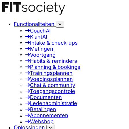
Functionaliteiten
CoachAI
KlantAI
Intake & check-ups
Metingen
Voortgang
Habits & reminders
Planning & bookings
Trainingsplannen
Voedingsplannen
Chat & community
Toegangscontrole
Documenten
Ledenadministratie
Betalingen
Abonnementen
Webshop
Oplossingen