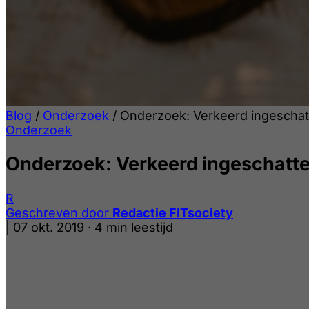
Blog
/
Onderzoek
/
Onderzoek: Verkeerd ingeschatte
Onderzoek
Onderzoek: Verkeerd ingeschatte 
R
Geschreven door
Redactie FITsociety
|
07 okt. 2019
·
4 min leestijd