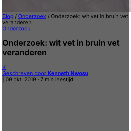
Blog
/
Onderzoek
/
Onderzoek: wit vet in bruin vet
veranderen
Onderzoek
Onderzoek: wit vet in bruin vet
veranderen
K
Geschreven door
Kenneth Nwosu
|
09 okt. 2019
·
7 min leestijd