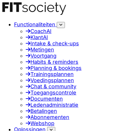
Functionaliteiten
CoachAI
KlantAI
Intake & check-ups
Metingen
Voortgang
Habits & reminders
Planning & bookings
Trainingsplannen
Voedingsplannen
Chat & community
Toegangscontrole
Documenten
Ledenadministratie
Betalingen
Abonnementen
Webshop
Oplossingen