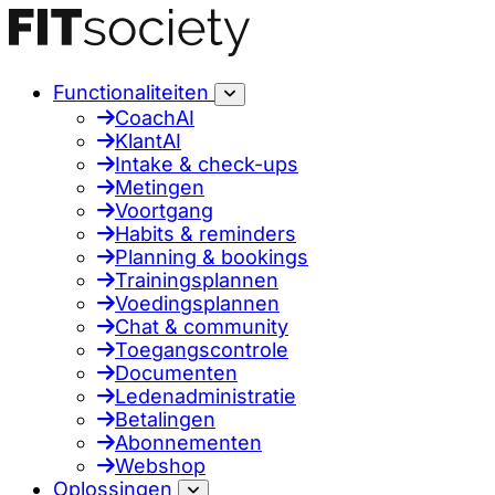
Functionaliteiten
CoachAI
KlantAI
Intake & check-ups
Metingen
Voortgang
Habits & reminders
Planning & bookings
Trainingsplannen
Voedingsplannen
Chat & community
Toegangscontrole
Documenten
Ledenadministratie
Betalingen
Abonnementen
Webshop
Oplossingen