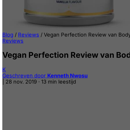
Blog
/
Reviews
/
Vegan Perfection Review van Body
Reviews
Vegan Perfection Review van Bod
K
Geschreven door
Kenneth Nwosu
|
28 nov. 2019
·
13 min leestijd