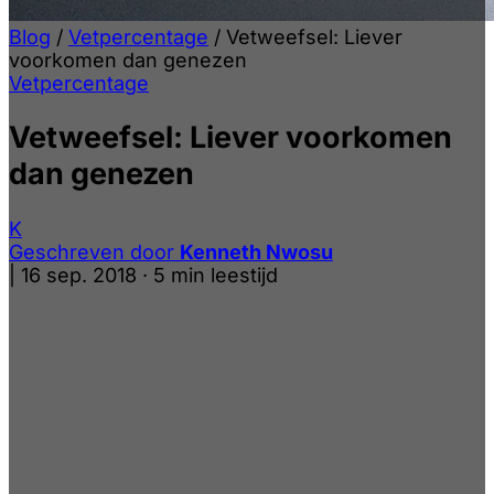
Blog
/
Vetpercentage
/
Vetweefsel: Liever
voorkomen dan genezen
Vetpercentage
Vetweefsel: Liever voorkomen
dan genezen
K
Geschreven door
Kenneth Nwosu
|
16 sep. 2018
·
5 min leestijd